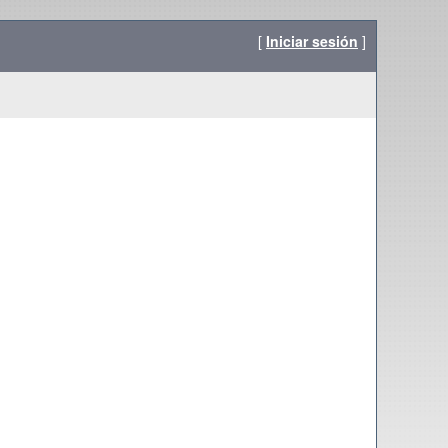
[
Iniciar sesión
]